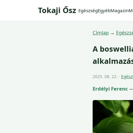
Tokaji Ősz
Egészség
Egyéb
Magazin
M
Címlap
→
Egészs
A boswelli
alkalmazá
2025. 08. 22. ·
Egész
Erdélyi Ferenc
— 