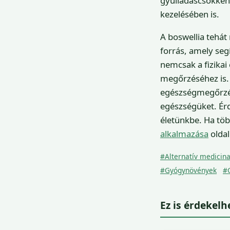
gyulladáscsökken
kezelésében is.
A boswellia tehá
forrás, amely seg
nemcsak a fizikai
megőrzéséhez is.
egészségmegőrzés 
egészségüket. Érd
életünkbe. Ha töb
alkalmazása
oldal
#Alternatív medicin
#Gyógynövények
#
Ez is érdekelh