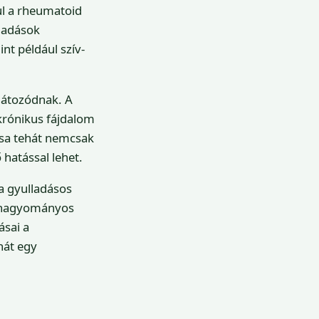
ul a rheumatoid
lladások
t például szív-
látozódnak. A
 krónikus fájdalom
ása tehát nemcsak
hatással lehet.
a gyulladásos
a hagyományos
ásai a
hát egy