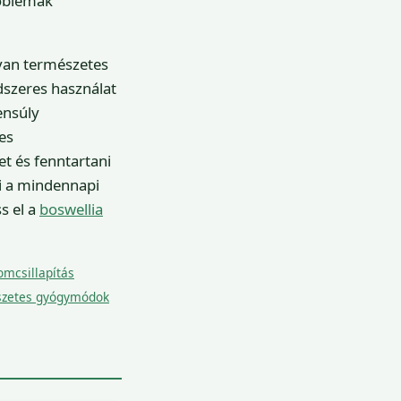
roblémák
yan természetes
dszeres használat
ensúly
es
t és fenntartani
ni a mindennapi
s el a
boswellia
omcsillapítás
zetes gyógymódok