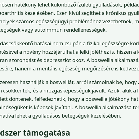
ösen hatékony lehet különböző ízületi gyulladások, példá
teoarthritis kezelésében. Ezen kívül segíthet a krónikus gyu
amelyek számos egészségügyi problémához vezethetnek, min
etegségek vagy autoimmun rendellenességek.
adáscsökkentő hatásai nem csupán a fizikai egészségre kor
ésével a növény hozzájárulhat a lelki jóléthez is, hiszen a
ran szorongást és depressziót okoz. A boswellia alkalmaz
ésére, hanem a mentális egészség megőrzésére is kedvező 
zeresen használják a boswelliát, arról számolnak be, hogy 
en csökkentek, és a mozgásképességük javult. Azok, akik 
t döntenek, felfedezhetik, hogy a boswellia jótékony hat
nőségüket is képesek javítani. A boswellia alkalmazása te
natíva lehet a gyulladásos betegségek kezelésében.
szer támogatása