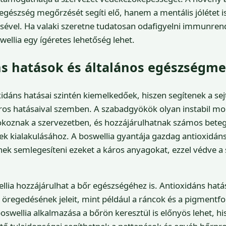
 egészség megőrzését segíti elő, hanem a mentális jólétet 
ésével. Ha valaki szeretne tudatosan odafigyelni immunre
wellia egy ígéretes lehetőség lehet.
ns hatások és általános egészségm
xidáns hatásai szintén kiemelkedőek, hiszen segítenek a s
os hatásaival szemben. A szabadgyökök olyan instabil mo
 okoznak a szervezetben, és hozzájárulhatnak számos beteg
ek kialakulásához. A boswellia gyantája gazdag antioxidán
ek semlegesíteni ezeket a káros anyagokat, ezzel védve a 
ellia hozzájárulhat a bőr egészségéhez is. Antioxidáns hatá
 öregedésének jeleit, mint például a ráncok és a pigmentfo
oswellia alkalmazása a bőrön keresztül is előnyös lehet, hi