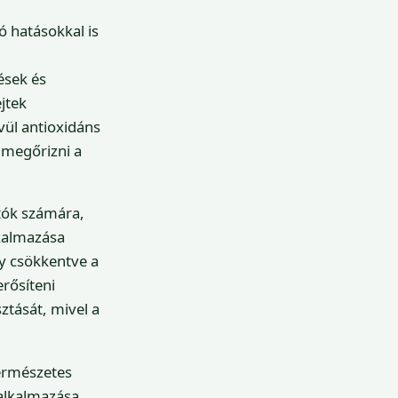
 hatásokkal is
ések és
jtek
vül antioxidáns
 megőrizni a
tók számára,
lkalmazása
y csökkentve a
rősíteni
tását, mivel a
ermészetes
alkalmazása