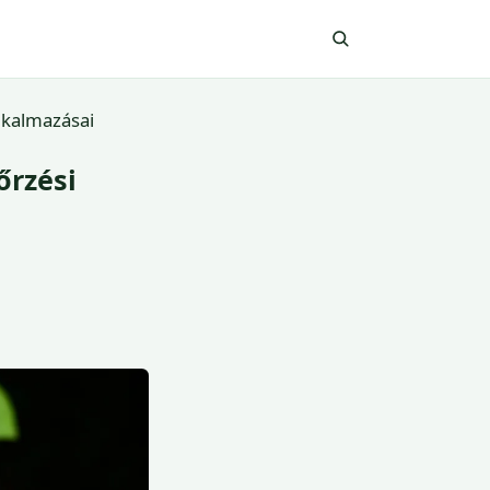
lkalmazásai
őrzési