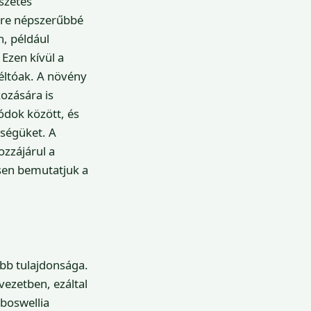
szetes
gyre népszerűbbé
, például
Ezen kívül a
éltóak. A növény
ozására is
ódok között, és
ségüket. A
ozzájárul a
sen bemutatjuk a
ebb tulajdonsága.
vezetben, ezáltal
 boswellia