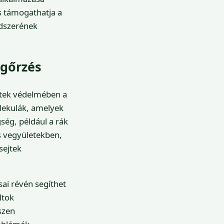
is támogathatja a
ndszerének
egőrzés
ejtek védelmében a
lekulák, amelyek
ség, például a rák
s vegyületekben,
sejtek
sai révén segíthet
ltok
szen