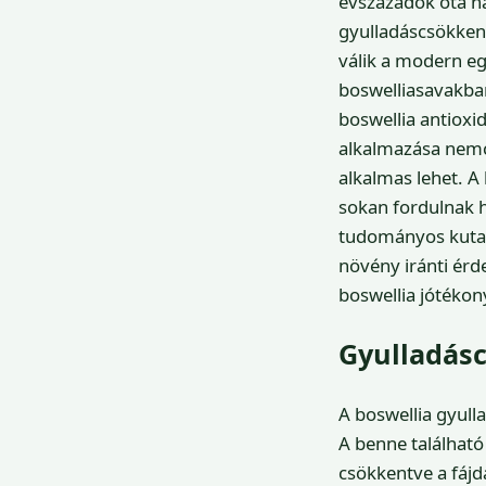
évszázadok óta h
gyulladáscsökkent
válik a modern e
boswelliasavakban
boswellia antiox
alkalmazása nemcs
alkalmas lehet. A
sokan fordulnak 
tudományos kutatá
növény iránti ér
boswellia jótékon
Gyulladás
A boswellia gyull
A benne található
csökkentve a fájd