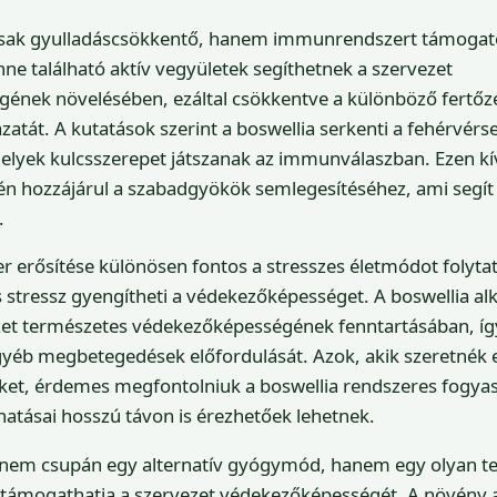
sak gyulladáscsökkentő, hanem immunrendszert támogató
nne található aktív vegyületek segíthetnek a szervezet
ének növelésében, ezáltal csökkentve a különböző fertőz
atát. A kutatások szerint a boswellia serkenti a fehérvérse
elyek kulcsszerepet játszanak az immunválaszban. Ezen kí
én hozzájárul a szabadgyökök semlegesítéséhez, ami segít
.
 erősítése különösen fontos a stresszes életmódot folyta
s stressz gyengítheti a védekezőképességet. A boswellia a
ezet természetes védekezőképességének fenntartásában, íg
yéb megbetegedések előfordulását. Azok, akik szeretnék e
t, érdemes megfontolniuk a boswellia rendszeres fogyasz
atásai hosszú távon is érezhetőek lehetnek.
t nem csupán egy alternatív gyógymód, hanem egy olyan t
támogathatja a szervezet védekezőképességét. A növény 