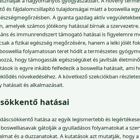
asználják a hagyományos gyógyászatban. A növény termé
ő és fájdalomcsillapító tulajdonságai miatt a boswellia e
gészségmegőrzésben. A gyanta gazdag aktív vegyületekben
, amelyek számos jótékony hatással bírnak a szervezetre. 
idáns és immunrendszert támogató hatásai is figyelemre m
ak a fizikai egészség megőrzésére, hanem a lelki jólét fok
 boswellia folyamatosan teret hódít a természetes gyógym
hozzá, hogy támogassák egészségüket és javítsák életminő
sok is egyre inkább felfedezik a boswellia hatásait, ami h
deklődés növekedéséhez. A következő szekciókban részlete
y hatásait és alkalmazásait.
csökkentő hatásai
adáscsökkentő hatása az egyik legismertebb és legértékes
 boswelliasavak gátolják a gyulladásos folyamatokat a szer
almat és a duzzanatokat. A kutatások azt mutatják, hogy a