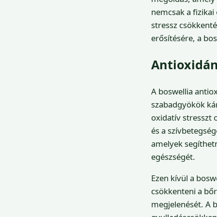
nemcsak a fizikai
stressz csökkent
erősítésére, a bos
Antioxidá
A boswellia antio
szabadgyökök kár
oxidatív stresszt
és a szívbetegség
amelyek segíthetn
egészségét.
Ezen kívül a bosw
csökkenteni a bőr
megjelenését. A b