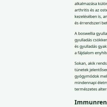
alkalmazása külön
arthritis és az os
kezelésében is, 
és érrendszeri b
A boswellia gyull
gyulladás csökkent
és gyulladás gyak
a fájdalom enyhít
Sokan, akik rends
tünetek jelentős
gyógymódok mellet
mindennapi életmi
természetes alter
Immunrend