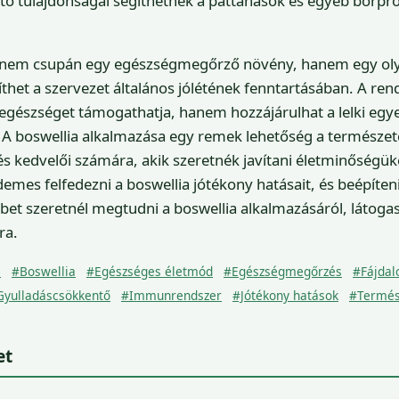
tő tulajdonságai segíthetnek a pattanások és egyéb bőrp
t nem csupán egy egészségmegőrző növény, hanem egy ol
íthet a szervezet általános jólétének fenntartásában. A ren
 egészséget támogathatja, hanem hozzájárulhat a lelki egy
 A boswellia alkalmazása egy remek lehetőség a természet
kedvelői számára, akik szeretnék javítani életminőségüke
emes felfedezni a boswellia jótékony hatásait, és beépíte
bet szeretnél megtudni a boswellia alkalmazásáról, látogas
ra.
a
#Boswellia
#Egészséges életmód
#Egészségmegőrzés
#Fájdal
Gyulladáscsökkentő
#Immunrendszer
#Jótékony hatások
#Termés
et