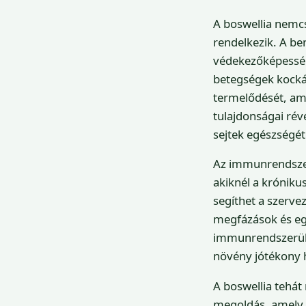
A boswellia nemc
rendelkezik. A be
védekezőképesség
betegségek kockáz
termelődését, am
tulajdonságai rév
sejtek egészségét
Az immunrendszer
akiknél a króniku
segíthet a szerv
megfázások és eg
immunrendszerüke
növény jótékony h
A boswellia tehá
megoldás, amely 