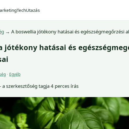
arketing
Tech
Utazás
ég
→
A boswellia jótékony hatásai és egészségmegőrzési a
a jótékony hatásai és egészségmeg
sai
ség
·
Egyéb
a szerkesztőség tagja
4 perces írás