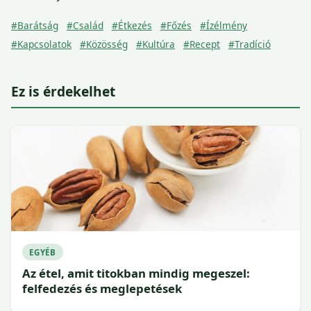
#Barátság
#Család
#Étkezés
#Főzés
#Ízélmény
#Kapcsolatok
#Közösség
#Kultúra
#Recept
#Tradíció
Ez is érdekelhet
EGYÉB
Az étel, amit titokban mindig megeszel:
felfedezés és meglepetések