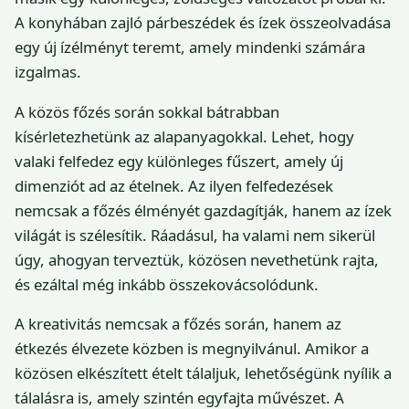
A konyhában zajló párbeszédek és ízek összeolvadása
egy új ízélményt teremt, amely mindenki számára
izgalmas.
A közös főzés során sokkal bátrabban
kísérletezhetünk az alapanyagokkal. Lehet, hogy
valaki felfedez egy különleges fűszert, amely új
dimenziót ad az ételnek. Az ilyen felfedezések
nemcsak a főzés élményét gazdagítják, hanem az ízek
világát is szélesítik. Ráadásul, ha valami nem sikerül
úgy, ahogyan terveztük, közösen nevethetünk rajta,
és ezáltal még inkább összekovácsolódunk.
A kreativitás nemcsak a főzés során, hanem az
étkezés élvezete közben is megnyilvánul. Amikor a
közösen elkészített ételt tálaljuk, lehetőségünk nyílik a
tálalásra is, amely szintén egyfajta művészet. A