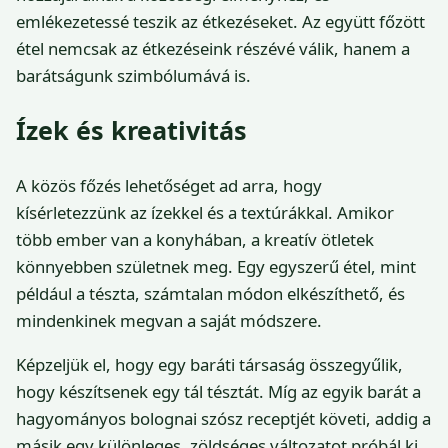
emlékezetessé teszik az étkezéseket. Az együtt főzött
étel nemcsak az étkezéseink részévé válik, hanem a
barátságunk szimbólumává is.
Ízek és kreativitás
A közös főzés lehetőséget ad arra, hogy
kísérletezzünk az ízekkel és a textúrákkal. Amikor
több ember van a konyhában, a kreatív ötletek
könnyebben születnek meg. Egy egyszerű étel, mint
például a tészta, számtalan módon elkészíthető, és
mindenkinek megvan a saját módszere.
Képzeljük el, hogy egy baráti társaság összegyűlik,
hogy készítsenek egy tál tésztát. Míg az egyik barát a
hagyományos bolognai szósz receptjét követi, addig a
másik egy különleges, zöldséges változatot próbál ki.