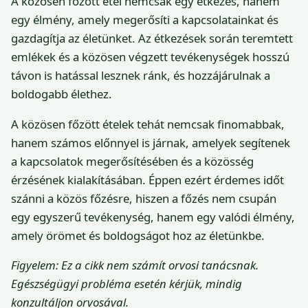
A közösen főzött étel nemcsak egy étkezés, hanem
egy élmény, amely megerősíti a kapcsolatainkat és
gazdagítja az életünket. Az étkezések során teremtett
emlékek és a közösen végzett tevékenységek hosszú
távon is hatással lesznek ránk, és hozzájárulnak a
boldogabb élethez.
A közösen főzött ételek tehát nemcsak finomabbak,
hanem számos előnnyel is járnak, amelyek segítenek
a kapcsolatok megerősítésében és a közösség
érzésének kialakításában. Éppen ezért érdemes időt
szánni a közös főzésre, hiszen a főzés nem csupán
egy egyszerű tevékenység, hanem egy valódi élmény,
amely örömet és boldogságot hoz az életünkbe.
Figyelem: Ez a cikk nem számít orvosi tanácsnak.
Egészségügyi probléma esetén kérjük, mindig
konzultáljon orvosával.