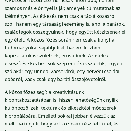
A közösen főzött étel nemcsak finomabb, hanem
számos más előnnyel is jár, amelyek túlmutatnak az
ízélményen. Az étkezés nem csak a táplálkozásról
szól, hanem egy társasági esemény is, ahol a barátok,
családtagok összegyűlnek, hogy együtt készítsenek el
egy ételt. A közös főzés során nemcsak a konyhai
tudományokat sajátítjuk el, hanem közben
kapcsolatok is születnek, erősödnek. Az ételek
elkészítése közben sok szép emlék is születik, legyen
szó akár egy ünnepi vacsoráról, egy hétvégi családi
ebédről, vagy csak egy baráti összejövetelről.
A közös főzés segít a kreativitásunk
kibontakoztatásában is, hiszen lehetőségünk nyílik
különböző ízek, textúrák és elkészítési módszerek
kipróbálására. Emellett sokkal jobban élvezzük az
ételt, ha tudjuk, hogy azt közösen készítettük el, és