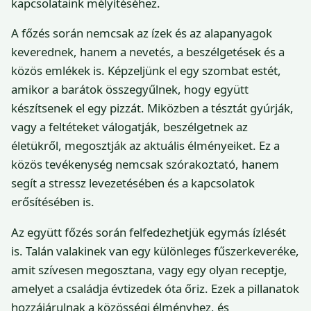
kapcsolataink mélyítéséhez.
A főzés során nemcsak az ízek és az alapanyagok
keverednek, hanem a nevetés, a beszélgetések és a
közös emlékek is. Képzeljünk el egy szombat estét,
amikor a barátok összegyűlnek, hogy együtt
készítsenek el egy pizzát. Miközben a tésztát gyúrják,
vagy a feltéteket válogatják, beszélgetnek az
életükről, megosztják az aktuális élményeiket. Ez a
közös tevékenység nemcsak szórakoztató, hanem
segít a stressz levezetésében és a kapcsolatok
erősítésében is.
Az együtt főzés során felfedezhetjük egymás ízlését
is. Talán valakinek van egy különleges fűszerkeveréke,
amit szívesen megosztana, vagy egy olyan receptje,
amelyet a családja évtizedek óta őriz. Ezek a pillanatok
hozzájárulnak a közösségi élményhez, és