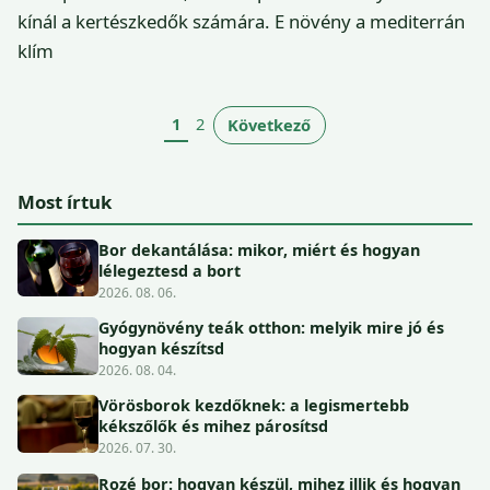
kínál a kertészkedők számára. E növény a mediterrán
klím
1
2
Következő
Most írtuk
Bor dekantálása: mikor, miért és hogyan
lélegeztesd a bort
2026. 08. 06.
Gyógynövény teák otthon: melyik mire jó és
hogyan készítsd
2026. 08. 04.
Vörösborok kezdőknek: a legismertebb
kékszőlők és mihez párosítsd
2026. 07. 30.
Rozé bor: hogyan készül, mihez illik és hogyan