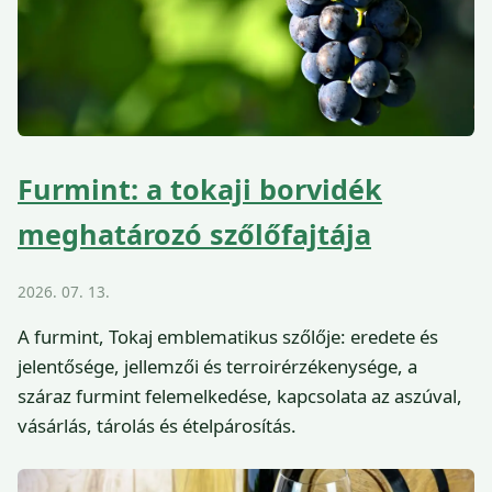
Furmint: a tokaji borvidék
meghatározó szőlőfajtája
2026. 07. 13.
A furmint, Tokaj emblematikus szőlője: eredete és
jelentősége, jellemzői és terroirérzékenysége, a
száraz furmint felemelkedése, kapcsolata az aszúval,
vásárlás, tárolás és ételpárosítás.