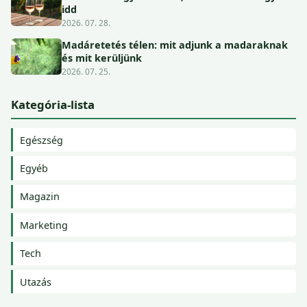
idd
2026. 07. 28.
Madáretetés télen: mit adjunk a madaraknak
és mit kerüljünk
2026. 07. 25.
Kategória-lista
Egészség
Egyéb
Magazin
Marketing
Tech
Utazás