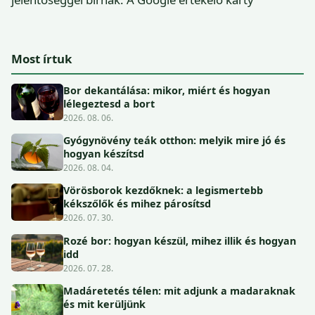
Most írtuk
Bor dekantálása: mikor, miért és hogyan
lélegeztesd a bort
2026. 08. 06.
Gyógynövény teák otthon: melyik mire jó és
hogyan készítsd
2026. 08. 04.
Vörösborok kezdőknek: a legismertebb
kékszőlők és mihez párosítsd
2026. 07. 30.
Rozé bor: hogyan készül, mihez illik és hogyan
idd
2026. 07. 28.
Madáretetés télen: mit adjunk a madaraknak
és mit kerüljünk