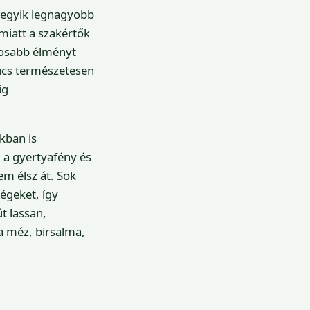
k egyik legnagyobb
 miatt a szakértők
ágosabb élményt
súcs természetesen
ig
kban is
 a gyertyafény és
em élsz át. Sok
égeket, így
út lassan,
a méz, birsalma,