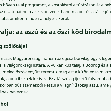
s bőven talál programot, a kóstolástól a túrázáson át a hel
z ősz tehát nem a szezon vége, hanem a bor és a táj legér
anata, amikor minden a helyére kerül.
alja: az aszú és az őszi köd birodal
g szőlőtájai
emcsak Magyarország, hanem az egész borvilág egyik lege
el a világörökségi listára. A vulkanikus talaj, a Bodrog és a 
, meleg őszök együtt teremtik meg azt a különleges mikro
 a botritisznek kedvez. Ez a látszólag ijesztő folyamat adj
korban dús szemekből készül a világhírű tokaji aszú, ame
rának neveznek.
 hol