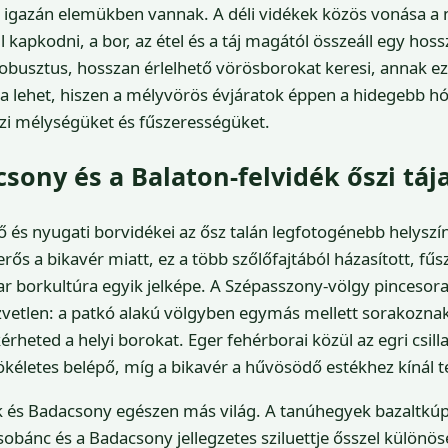
t igazán elemükben vannak. A déli vidékek közös vonása a
l kapkodni, a bor, az étel és a táj magától összeáll egy hos
robusztus, hosszan érlelhető vörösborokat keresi, annak ez 
ja lehet, hiszen a mélyvörös évjáratok éppen a hidegebb 
zi mélységüket és fűszerességüket.
csony és a Balaton-felvidék őszi tája
 és nyugati borvidékei az ősz talán legfotogénebb helyszín
ős a bikavér miatt, ez a több szőlőfajtából házasított, fűs
r borkultúra egyik jelképe. A Szépasszony-völgy pincesor
vetlen: a patkó alakú völgyben egymás mellett sorakoznak 
heted a helyi borokat. Eger fehérborai közül az egri csilla
kéletes belépő, míg a bikavér a hűvösödő estékhez kínál t
k és Badacsony egészen más világ. A tanúhegyek bazaltkúpj
obánc és a Badacsony jellegzetes sziluettje ősszel különös