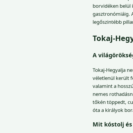
borvidéken belül i
gasztronómiáig. A
legőszintébb pill
Tokaj-Hegy
A világöröksé
Tokaj-Hegyalja n
véletlenül került f
valamint a hosszú
nemes rothadásnak,
tőkén töppedt, cu
óta a királyok bo
Mit kóstolj és