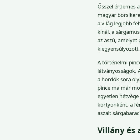
Ősszel érdemes a 
magyar borsikere 
a világ legjobb f
kínál, a sárgamus
az aszú, amelyet
kiegyensúlyozott 
A történelmi pinc
látványosságok. 
a hordók sora oly
pince ma már mode
egyetlen hétvége a
kortyonként, a fé
aszalt sárgabarac
Villány és 