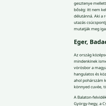
gesztenye mellet
bőség: itt nem kel
délutánná. Aki a 
utazás csúcspont
mutatják meg iga
Eger, Bada
Az ország középső
mindenkinek ismer
vörösbor a magya
hangulatos és köz
ahol pohárszám kér
könnyed cuvée, tö
A Balaton-felvidé
György-hegy, a Cs