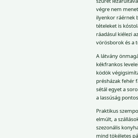
szüret lezárultáv
végre nem menetr
ilyenkor ráérnek 
tételeket is kóst
ráadásul kiélezi a
vörösborok és a 
A látvány önmagáb
kékfrankos levele
ködök végigsimíta
présházak fehér fa
sétál egyet a soro
a lassúság pontos
Praktikus szempon
elmúlt, a szállás
szezonális konyha
mind tökéletes pá