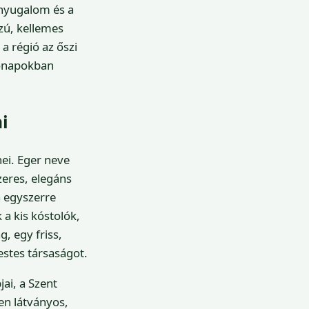
 nyugalom és a
szú, kellemes
a régió az őszi
hónapokban
i
ei. Eger neve
zeres, elegáns
a egyszerre
a kis kóstolók,
g, egy friss,
estes társaságot.
ai, a Szent
en látványos,