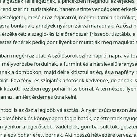
al a gazdák fellélegeznek, a pincékben megindul az erjedés, 
end szerinti turistaként, hanem szinte vendégként érkezi
beszélgetni, mesélni az évjáratról, megmutatni a hordókat,
olásra bontanak, amelyek nyáron zárva maradnak. Az őszi 
z érzékeket: a szagló- és ízlelőrendszer frissebb, tisztább, 
testes fehérek pedig pont ilyenkor mutatják meg magukat 
an megéri az utat. A szőlősorok színe napról napra változ
i mélyvörösbe fordulnak, a furmint és a hárslevelű aranysá
nak a dombokon, majd délre kitisztul az ég, és a napfény 
lát. Ez a fény- és színjáték a fotósok kedvence, de annak i
k között, kezében egy pohár friss borral. A természet ilyenk
an az, amiért érdemes útra kelni.
tból is az ősz a legjobb választás. A nyári csúcsszezon ár
ok olcsóbbak és könnyebben foglalhatók, az éttermek nyug
 ilyenkor a legerősebb: vadételek, gomba, sült tök, geszte
rja egy pohár érett bornak. Aki hosszú hétvégére tervez, a