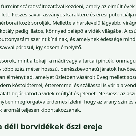
furmint száraz változatával kezdeni, amely az elmúlt éve
lett. Feszes savai, ásványos karaktere és érési potenciálja
ehérborai közé sorolják. Mellette a hárslevelű lágyabb, vir
kotály pedig illatos, könnyed belépő a vidék világába. A c
 puttonyszám szerint kínálnak, és amelynek édessége mind
savval párosul, így sosem émelyítő.
esorok, mint a tokaji, a mádi vagy a tarcali pincék, önmagu
A több száz méter hosszú, penészbevonatú járatok hűvöse,
an élményt ad, amelyet üzletben vásárolt üveg mellett sos
rn kóstolótérrel, étteremmel és szállással is várja a vend
latt bejárhatod a vidék múltját és jelenét. Ne siess: az asz
nyben megforgatva érdemes ízlelni, hogy az arany szín és 
k aromái teljesen kibontakozzanak.
a déli borvidékek őszi ereje