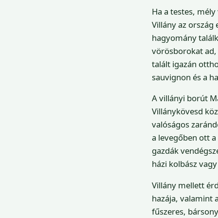
Ha a testes, mély 
Villány az ország
hagyomány találkoz
vörösborokat ad, 
talált igazán otth
sauvignon és a haz
A villányi borút M
Villánykövesd köz
valóságos zaránd
a levegőben ott a 
gazdák vendégsze
házi kolbász vagy 
Villány mellett é
hazája, valamint 
fűszeres, bársony