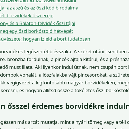
ja: az aszú és az őszi köd birodalma
déli borvidékek őszi ereje
ony és a Balaton-felvidék őszi tájai
meg egy őszi borkóstoló hétvégét
űvészete: hogyan ízleld a bort tudatosan
orvidékek legőszintébb évszaka. A szüret utáni csendben a
re, bronzba fordulnak, a pincék ajtaja kitárul, és a préshá
rjedő must illata. Aki ilyenkor indul útnak, nem csupán bor
a dombok vonalát, a löszfalakba vájt pincesorokat, a szüret
cikk végigvezet a legfontosabb magyar borvidékeken, meg
keresni, és hogyan állítsd össze a tökéletes őszi borkóstol
n ősszel érdemes borvidékre induln
egészen más arcát mutatja, mint a nyári tömeg vagy a téli