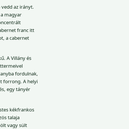
 vedd az irányt.
s a magyar
oncentrált
bernet franc itt
ot, a cabernet
ű. A Villány és
éttermeivel
ranyba fordulnak,
t forrong. A helyi
és, egy tányér
estes kékfrankos
ös talaja
ölt vagy sült