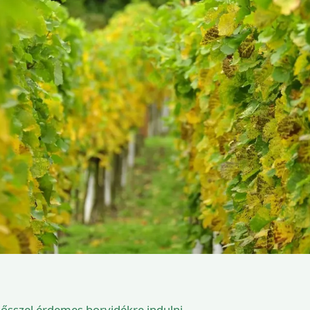
ősszel érdemes borvidékre indulni