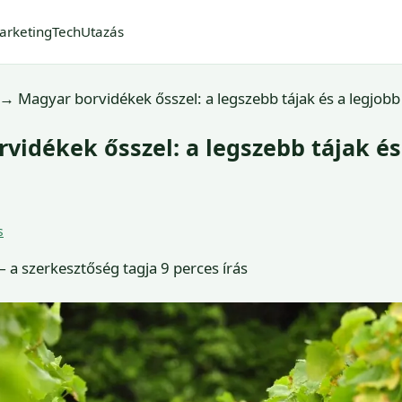
arketing
Tech
Utazás
→
Magyar borvidékek ősszel: a legszebb tájak és a legjobb
vidékek ősszel: a legszebb tájak és
s
 a szerkesztőség tagja
9 perces írás