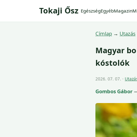
Tokaji Ősz
Egészség
Egyéb
Magazin
M
Címlap
→
Utazás
Magyar bor
kóstolók
2026. 07. 07. ·
Utazá
Gombos Gábor
—