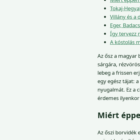
Tokaj-Hegyal
Villány és a 
Eger, Badacs
Így tervezz 
A kóstolás m
Az ősz a magyar b
sárgára, rézvörös
lebeg a frissen e
egy egész tájat: 
nyugalmát. Ez a 
érdemes ilyenkor 
Miért éppe
Az őszi borvidék 