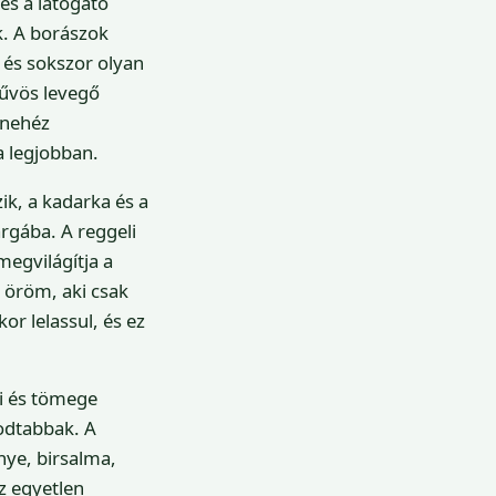
és a látogató
k. A borászok
 és sokszor olyan
hűvös levegő
a nehéz
a legjobban.
ik, a kadarka és a
rgába. A reggeli
megvilágítja a
s öröm, aki csak
or lelassul, és ez
ai és tömege
odtabbak. A
nye, birsalma,
z egyetlen