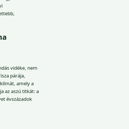
yi
ettebb,
ma
ndás vidéke, nem
Tisza párája,
klímát, amely a
a az aszú titkát: a
lyet évszázadok