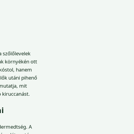
 szőlőlevelek
zak környékén ott
t kóstol, hanem
elők utáni pihenő
mutatja, mit
ó kiruccanást.
i
 dermedtség. A