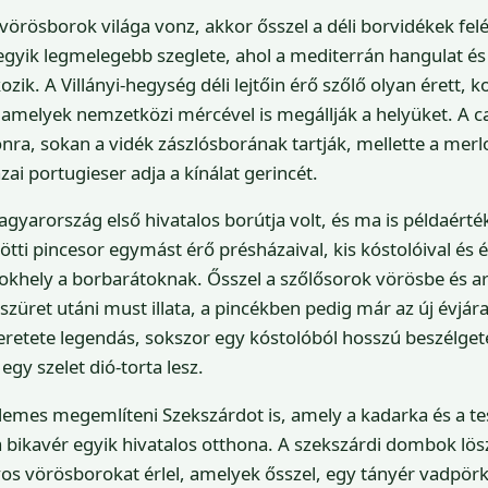
vörösborok világa vonz, akkor ősszel a déli borvidékek felé
 egyik legmelegebb szeglete, ahol a mediterrán hangulat é
ik. A Villányi-hegység déli lejtőin érő szőlő olyan érett, k
amelyek nemzetközi mércével is megállják a helyüket. A ca
onra, sokan a vidék zászlósborának tartják, mellette a merl
ai portugieser adja a kínálat gerincét.
agyarország első hivatalos borútja volt, és ma is példaérték
ötti pincesor egymást érő présházaival, kis kóstolóival és 
okhely a borbarátoknak. Ősszel a szőlősorok vörösbe és a
szüret utáni must illata, a pincékben pedig már az új évjára
retete legendás, sokszor egy kóstolóból hosszú beszélget
egy szelet dió-torta lesz.
rdemes megemlíteni Szekszárdot is, amely a kadarka és a t
a bikavér egyik hivatalos otthona. A szekszárdi dombok lösz
os vörösborokat érlel, amelyek ősszel, egy tányér vadpörk