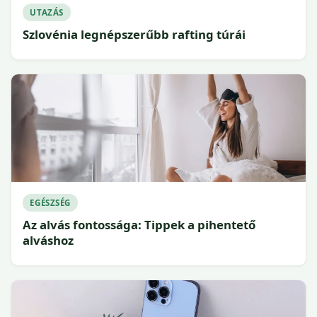
UTAZÁS
Szlovénia legnépszerűbb rafting túrái
EGÉSZSÉG
Az alvás fontossága: Tippek a pihentető
alváshoz