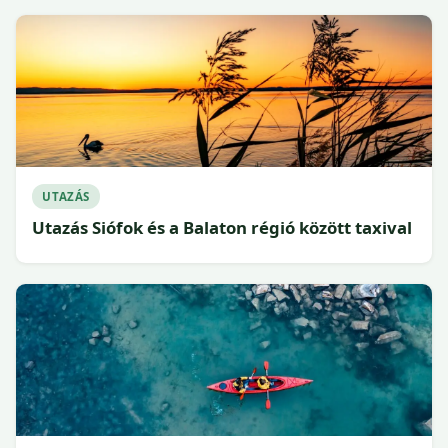
UTAZÁS
Utazás Siófok és a Balaton régió között taxival