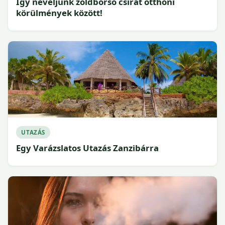
Így neveljünk zöldborsó csírát otthoni
körülmények között!
UTAZÁS
Egy Varázslatos Utazás Zanzibárra