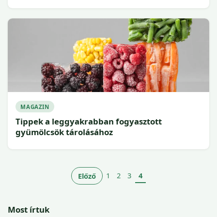
MAGAZIN
Tippek a leggyakrabban fogyasztott
gyümölcsök tárolásához
1
2
3
4
Előző
Most írtuk