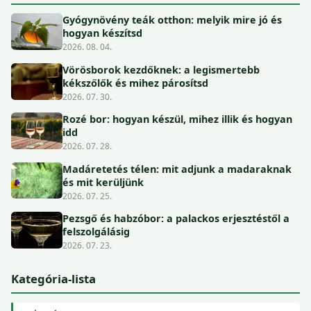
Gyógynövény teák otthon: melyik mire jó és
hogyan készítsd
2026. 08. 04.
Vörösborok kezdőknek: a legismertebb
kékszőlők és mihez párosítsd
2026. 07. 30.
Rozé bor: hogyan készül, mihez illik és hogyan
idd
2026. 07. 28.
Madáretetés télen: mit adjunk a madaraknak
és mit kerüljünk
2026. 07. 25.
Pezsgő és habzóbor: a palackos erjesztéstől a
felszolgálásig
2026. 07. 23.
Kategória-lista