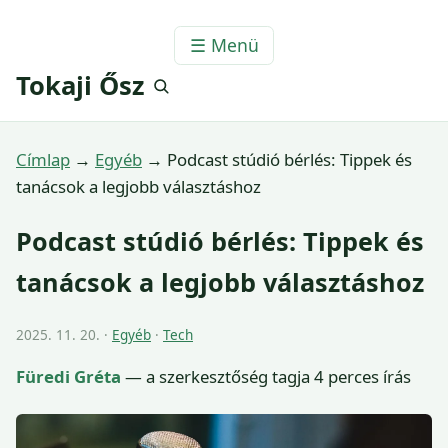
☰ Menü
Tokaji Ősz
Címlap
→
Egyéb
→
Podcast stúdió bérlés: Tippek és
tanácsok a legjobb választáshoz
Podcast stúdió bérlés: Tippek és
tanácsok a legjobb választáshoz
2025. 11. 20. ·
Egyéb
·
Tech
Füredi Gréta
— a szerkesztőség tagja
4 perces írás