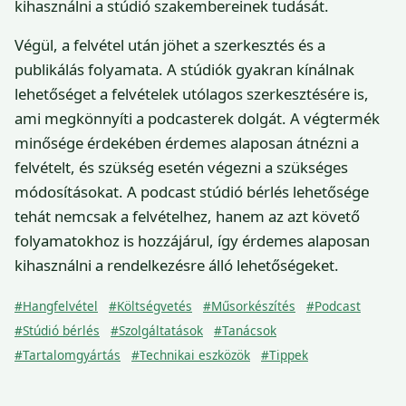
kihasználni a stúdió szakembereinek tudását.
Végül, a felvétel után jöhet a szerkesztés és a
publikálás folyamata. A stúdiók gyakran kínálnak
lehetőséget a felvételek utólagos szerkesztésére is,
ami megkönnyíti a podcasterek dolgát. A végtermék
minősége érdekében érdemes alaposan átnézni a
felvételt, és szükség esetén végezni a szükséges
módosításokat. A podcast stúdió bérlés lehetősége
tehát nemcsak a felvételhez, hanem az azt követő
folyamatokhoz is hozzájárul, így érdemes alaposan
kihasználni a rendelkezésre álló lehetőségeket.
#Hangfelvétel
#Költségvetés
#Műsorkészítés
#Podcast
#Stúdió bérlés
#Szolgáltatások
#Tanácsok
#Tartalomgyártás
#Technikai eszközök
#Tippek