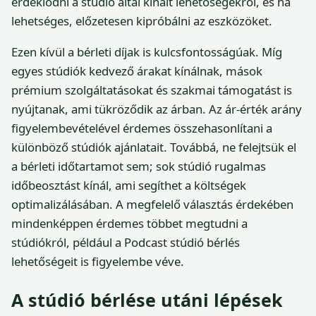
érdeklődni a stúdió által kínált lehetőségekről, és ha
lehetséges, előzetesen kipróbálni az eszközöket.
Ezen kívül a bérleti díjak is kulcsfontosságúak. Míg
egyes stúdiók kedvező árakat kínálnak, mások
prémium szolgáltatásokat és szakmai támogatást is
nyújtanak, ami tükröződik az árban. Az ár-érték arány
figyelembevételével érdemes összehasonlítani a
különböző stúdiók ajánlatait. Továbbá, ne felejtsük el
a bérleti időtartamot sem; sok stúdió rugalmas
időbeosztást kínál, ami segíthet a költségek
optimalizálásában. A megfelelő választás érdekében
mindenképpen érdemes többet megtudni a
stúdiókról, például a Podcast stúdió bérlés
lehetőségeit is figyelembe véve.
A stúdió bérlése utáni lépések