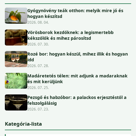
Gyógynövény teák otthon: melyik mire jó és
hogyan készítsd
2026. 08. 04.
Vörösborok kezdőknek: a legismertebb
kékszőlők és mihez párosítsd
2026. 07. 30.
Rozé bor: hogyan készül, mihez illik és hogyan
idd
2026. 07. 28.
Madáretetés télen: mit adjunk a madaraknak
és mit kerüljünk
2026. 07. 25.
Pezsgő és habzóbor: a palackos erjesztéstől a
felszolgálásig
2026. 07. 23.
Kategória-lista