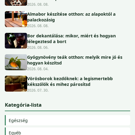
2026. 08. 08.
Almabor készítése otthon: az alapoktól a
palackozásig
2026. 08. 08.
Bor dekantálása: mikor, miért és hogyan
lélegeztesd a bort
2026. 08. 06.
Gyógynövény teák otthon: melyik mire jó és
hogyan készítsd
2026. 08. 04.
Vörösborok kezdőknek: a legismertebb
kékszőlők és mihez párosítsd
2026. 07. 30.
Kategória-lista
Egészség
Egyéb