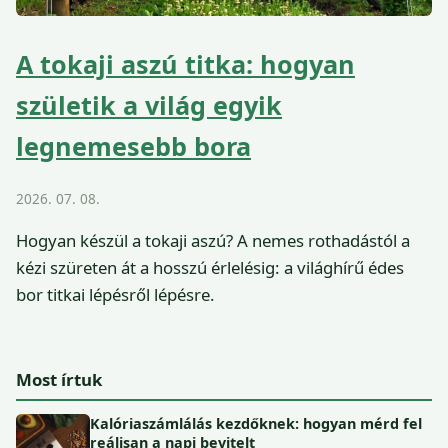
A tokaji aszú titka: hogyan
születik a világ egyik
legnemesebb bora
2026. 07. 08.
Hogyan készül a tokaji aszú? A nemes rothadástól a
kézi szüreten át a hosszú érlelésig: a világhírű édes
bor titkai lépésről lépésre.
Most írtuk
Kalóriaszámlálás kezdőknek: hogyan mérd fel
reálisan a napi bevitelt