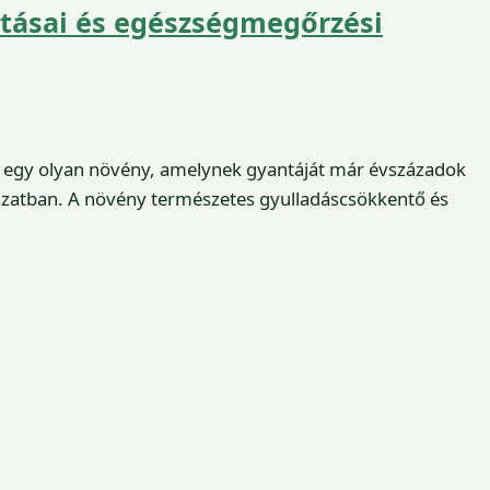
atásai és egészségmegőrzési
a, egy olyan növény, amelynek gyantáját már évszázadok
zatban. A növény természetes gyulladáscsökkentő és