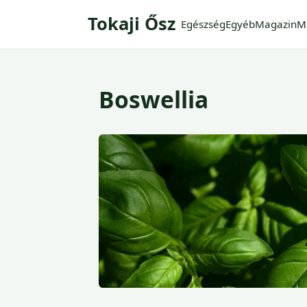
Tokaji Ősz
Egészség
Egyéb
Magazin
M
Boswellia