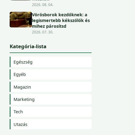
2026. 08. 04.
Vörösborok kezdőknek: a
legismertebb kékszőlők és
mihez párosítsd
2026. 07. 30.
Kategória-lista
Egészség
Egyéb
Magazin
Marketing
Tech
Utazás