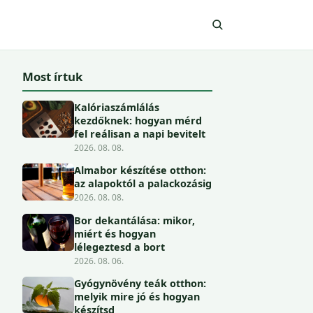
Most írtuk
Kalóriaszámlálás
kezdőknek: hogyan mérd
fel reálisan a napi bevitelt
2026. 08. 08.
Almabor készítése otthon:
az alapoktól a palackozásig
2026. 08. 08.
Bor dekantálása: mikor,
miért és hogyan
lélegeztesd a bort
2026. 08. 06.
Gyógynövény teák otthon:
melyik mire jó és hogyan
készítsd