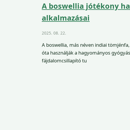
A boswellia jótékony h
alkalmazásai
2025. 08. 22.
A boswellia, más néven indiai tömjénf
óta használják a hagyományos gyógyás
fájdalomcsillapító tu