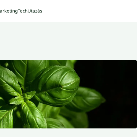
arketing
Tech
Utazás