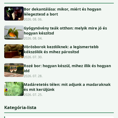
Bor dekantálása: mikor, miért és hogyan
lélegeztesd a bort
2026. 08. 06.
Gyógynövény teák otthon: melyik mire jó és
hogyan készítsd
2026. 08. 04.
Vörösborok kezdőknek: a legismertebb
kékszőlők és mihez párosítsd
2026. 07. 30.
Rozé bor: hogyan készül, mihez illik és hogyan
idd
2026. 07. 28.
Madáretetés télen: mit adjunk a madaraknak
és mit kerüljünk
2026. 07. 25.
Kategória-lista