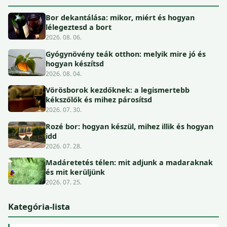
Bor dekantálása: mikor, miért és hogyan
lélegeztesd a bort
2026. 08. 06.
Gyógynövény teák otthon: melyik mire jó és
hogyan készítsd
2026. 08. 04.
Vörösborok kezdőknek: a legismertebb
kékszőlők és mihez párosítsd
2026. 07. 30.
Rozé bor: hogyan készül, mihez illik és hogyan
idd
2026. 07. 28.
Madáretetés télen: mit adjunk a madaraknak
és mit kerüljünk
2026. 07. 25.
Kategória-lista