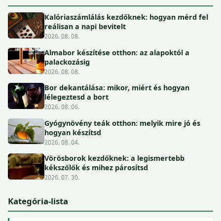
Kalóriaszámlálás kezdőknek: hogyan mérd fel
reálisan a napi bevitelt
2026. 08. 08.
Almabor készítése otthon: az alapoktól a
palackozásig
2026. 08. 08.
Bor dekantálása: mikor, miért és hogyan
lélegeztesd a bort
2026. 08. 06.
Gyógynövény teák otthon: melyik mire jó és
hogyan készítsd
2026. 08. 04.
Vörösborok kezdőknek: a legismertebb
kékszőlők és mihez párosítsd
2026. 07. 30.
Kategória-lista