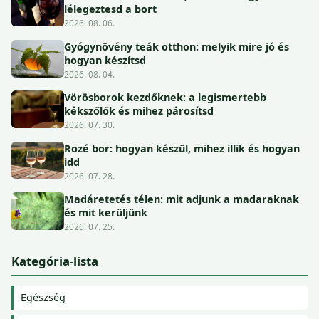
lélegeztesd a bort
2026. 08. 06.
Gyógynövény teák otthon: melyik mire jó és
hogyan készítsd
2026. 08. 04.
Vörösborok kezdőknek: a legismertebb
kékszőlők és mihez párosítsd
2026. 07. 30.
Rozé bor: hogyan készül, mihez illik és hogyan
idd
2026. 07. 28.
Madáretetés télen: mit adjunk a madaraknak
és mit kerüljünk
2026. 07. 25.
Kategória-lista
Egészség