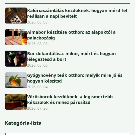
Kalóriaszámlálás kezdőknek: hogyan mérd fel
reálisan a napi bevitelt
2026. 08. 08.
Almabor készítése otthon: az alapoktól a
palackozásig
2026. 08. 08.
Bor dekantálása: mikor, miért és hogyan
lélegeztesd a bort
2026. 08. 06.
Gyógynövény teák otthon: melyik mire jó és
hogyan készítsd
2026. 08. 04.
Vörösborok kezdőknek: a legismertebb
kékszőlők és mihez párosítsd
2026. 07. 30.
Kategória-lista