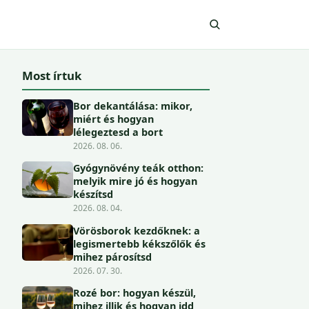
Most írtuk
Bor dekantálása: mikor,
miért és hogyan
lélegeztesd a bort
2026. 08. 06.
Gyógynövény teák otthon:
melyik mire jó és hogyan
készítsd
2026. 08. 04.
Vörösborok kezdőknek: a
legismertebb kékszőlők és
mihez párosítsd
2026. 07. 30.
Rozé bor: hogyan készül,
mihez illik és hogyan idd