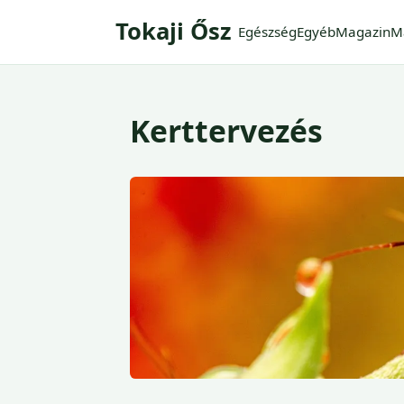
Tokaji Ősz
Egészség
Egyéb
Magazin
M
Kerttervezés