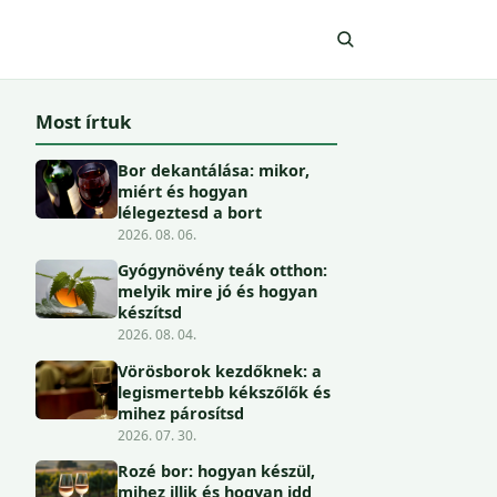
Most írtuk
Bor dekantálása: mikor,
miért és hogyan
lélegeztesd a bort
2026. 08. 06.
Gyógynövény teák otthon:
melyik mire jó és hogyan
készítsd
2026. 08. 04.
Vörösborok kezdőknek: a
legismertebb kékszőlők és
mihez párosítsd
2026. 07. 30.
Rozé bor: hogyan készül,
mihez illik és hogyan idd