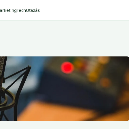
arketing
Tech
Utazás