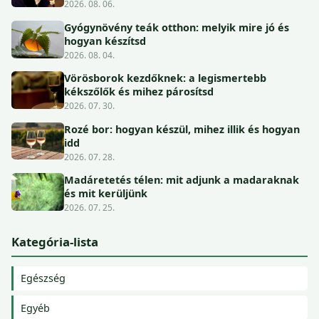
2026. 08. 06.
Gyógynövény teák otthon: melyik mire jó és
hogyan készítsd
2026. 08. 04.
Vörösborok kezdőknek: a legismertebb
kékszőlők és mihez párosítsd
2026. 07. 30.
Rozé bor: hogyan készül, mihez illik és hogyan
idd
2026. 07. 28.
Madáretetés télen: mit adjunk a madaraknak
és mit kerüljünk
2026. 07. 25.
Kategória-lista
Egészség
Egyéb