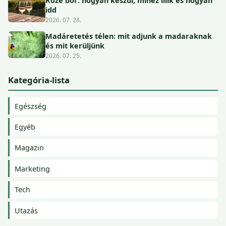
Rozé bor: hogyan készül, mihez illik és hogyan
idd
2026. 07. 28.
Madáretetés télen: mit adjunk a madaraknak
és mit kerüljünk
2026. 07. 25.
Kategória-lista
Egészség
Egyéb
Magazin
Marketing
Tech
Utazás