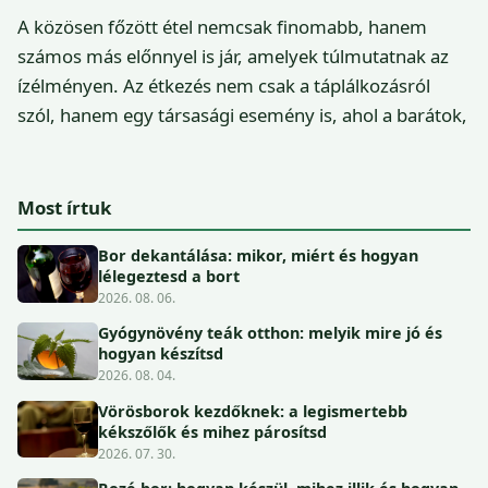
A közösen főzött étel nemcsak finomabb, hanem
számos más előnnyel is jár, amelyek túlmutatnak az
ízélményen. Az étkezés nem csak a táplálkozásról
szól, hanem egy társasági esemény is, ahol a barátok,
Most írtuk
Bor dekantálása: mikor, miért és hogyan
lélegeztesd a bort
2026. 08. 06.
Gyógynövény teák otthon: melyik mire jó és
hogyan készítsd
2026. 08. 04.
Vörösborok kezdőknek: a legismertebb
kékszőlők és mihez párosítsd
2026. 07. 30.