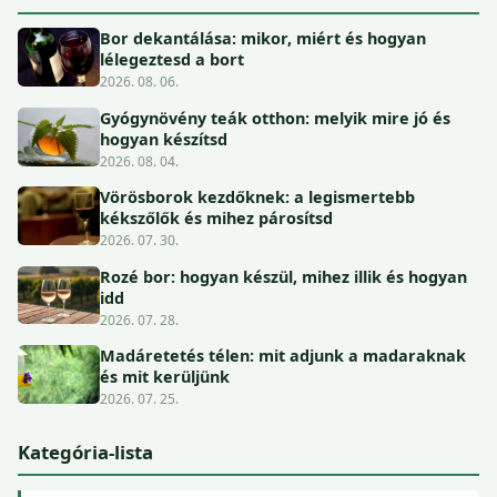
Bor dekantálása: mikor, miért és hogyan
lélegeztesd a bort
2026. 08. 06.
Gyógynövény teák otthon: melyik mire jó és
hogyan készítsd
2026. 08. 04.
Vörösborok kezdőknek: a legismertebb
kékszőlők és mihez párosítsd
2026. 07. 30.
Rozé bor: hogyan készül, mihez illik és hogyan
idd
2026. 07. 28.
Madáretetés télen: mit adjunk a madaraknak
és mit kerüljünk
2026. 07. 25.
Kategória-lista