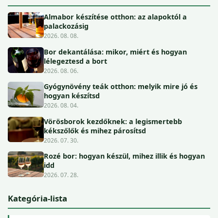
Almabor készítése otthon: az alapoktól a
palackozásig
2026. 08. 08.
Bor dekantálása: mikor, miért és hogyan
lélegeztesd a bort
2026. 08. 06.
Gyógynövény teák otthon: melyik mire jó és
hogyan készítsd
2026. 08. 04.
Vörösborok kezdőknek: a legismertebb
kékszőlők és mihez párosítsd
2026. 07. 30.
Rozé bor: hogyan készül, mihez illik és hogyan
idd
2026. 07. 28.
Kategória-lista