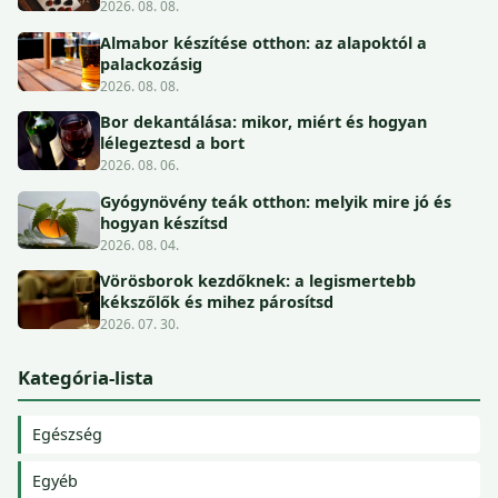
2026. 08. 08.
Almabor készítése otthon: az alapoktól a
palackozásig
2026. 08. 08.
Bor dekantálása: mikor, miért és hogyan
lélegeztesd a bort
2026. 08. 06.
Gyógynövény teák otthon: melyik mire jó és
hogyan készítsd
2026. 08. 04.
Vörösborok kezdőknek: a legismertebb
kékszőlők és mihez párosítsd
2026. 07. 30.
Kategória-lista
Egészség
Egyéb