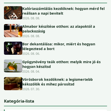
Kalóriaszámlálás kezdőknek: hogyan mérd fel
reálisan a napi bevitelt
2026. 08. 08.
Almabor készítése otthon: az alapoktól a
palackozásig
2026. 08. 08.
Bor dekantálása: mikor, miért és hogyan
lélegeztesd a bort
2026. 08. 06.
Gyógynövény teák otthon: melyik mire jó és
hogyan készítsd
2026. 08. 04.
Vörösborok kezdőknek: a legismertebb
kékszőlők és mihez párosítsd
2026. 07. 30.
Kategória-lista