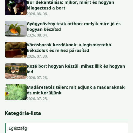
Bor dekantálása: mikor, miért és hogyan
lélegeztesd a bort
2026. 08. 06.
Gyógynövény teák otthon: melyik mire jó és
hogyan készítsd
2026. 08. 04.
Vörösborok kezdőknek: a legismertebb
kékszőlők és mihez párosítsd
2026. 07. 30.
Rozé bor: hogyan készül, mihez illik és hogyan
idd
2026. 07. 28.
Madáretetés télen: mit adjunk a madaraknak
és mit kerüljünk
2026. 07. 25.
Kategória-lista
Egészség