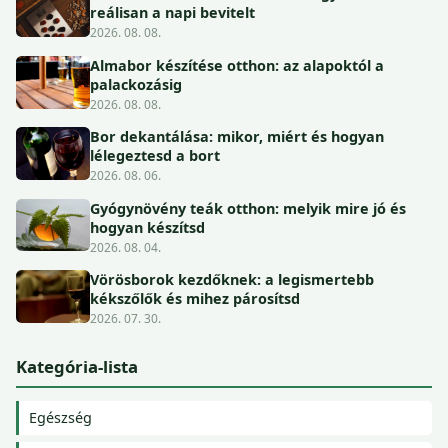
reálisan a napi bevitelt
2026. 08. 08.
Almabor készítése otthon: az alapoktól a
palackozásig
2026. 08. 08.
Bor dekantálása: mikor, miért és hogyan
lélegeztesd a bort
2026. 08. 06.
Gyógynövény teák otthon: melyik mire jó és
hogyan készítsd
2026. 08. 04.
Vörösborok kezdőknek: a legismertebb
kékszőlők és mihez párosítsd
2026. 07. 30.
Kategória-lista
Egészség