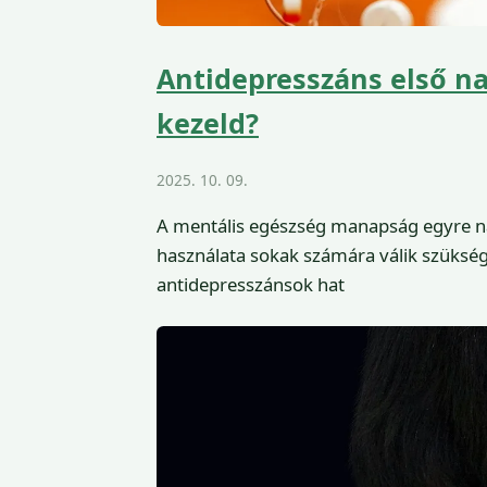
Antidepresszáns első na
kezeld?
2025. 10. 09.
A mentális egészség manapság egyre n
használata sokak számára válik szükség
antidepresszánsok hat