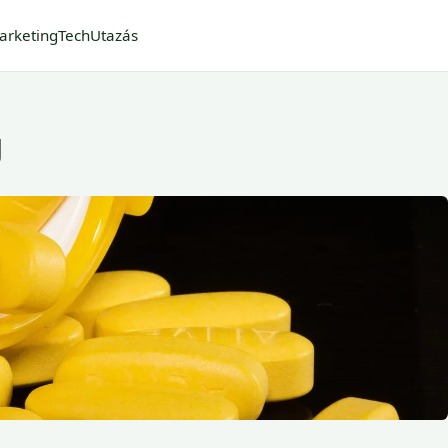
arketing
Tech
Utazás
g