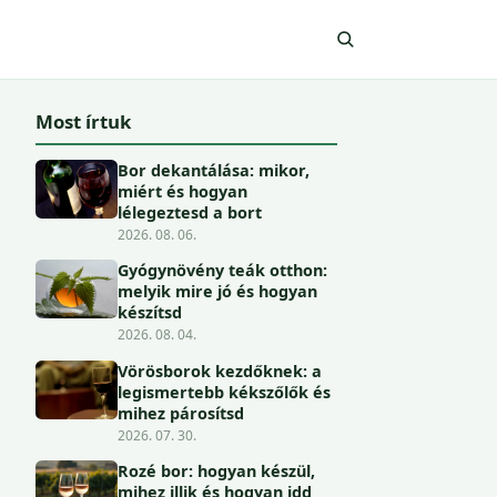
Most írtuk
Bor dekantálása: mikor,
miért és hogyan
lélegeztesd a bort
2026. 08. 06.
Gyógynövény teák otthon:
melyik mire jó és hogyan
készítsd
2026. 08. 04.
Vörösborok kezdőknek: a
legismertebb kékszőlők és
mihez párosítsd
2026. 07. 30.
Rozé bor: hogyan készül,
mihez illik és hogyan idd