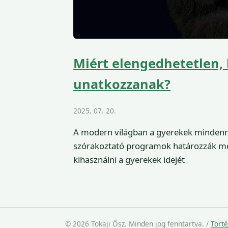
Miért elengedhetetlen,
unatkozzanak?
2025. 07. 20.
A modern világban a gyerekek mindennap
szórakoztató programok határozzák meg
kihasználni a gyerekek idejét
© 2026 Tokaji Ősz. Minden jog fenntartva.
/
Tört