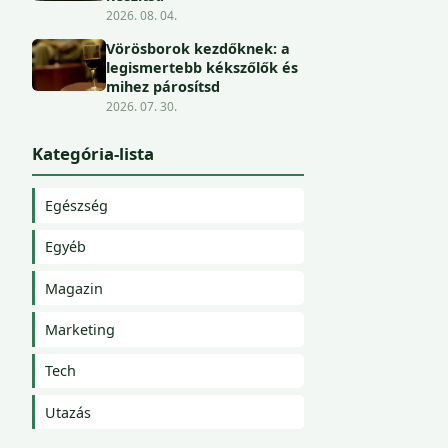
2026. 08. 04.
Vörösborok kezdőknek: a
legismertebb kékszőlők és
mihez párosítsd
2026. 07. 30.
Kategória-lista
Egészség
Egyéb
Magazin
Marketing
Tech
Utazás