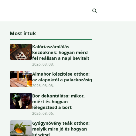
Most írtuk
Kalóriaszámlálás
kezdőknek: hogyan mérd
fel reálisan a napi bevitelt
2026. 08. 08.
Almabor készítése otthon:
az alapoktól a palackozásig
2026. 08. 08.
Bor dekantálása: mikor,
miért és hogyan
lélegeztesd a bort
2026. 08. 06.
Gyógynövény teák otthon:
melyik mire jó és hogyan
készítsd