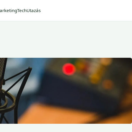
arketing
Tech
Utazás