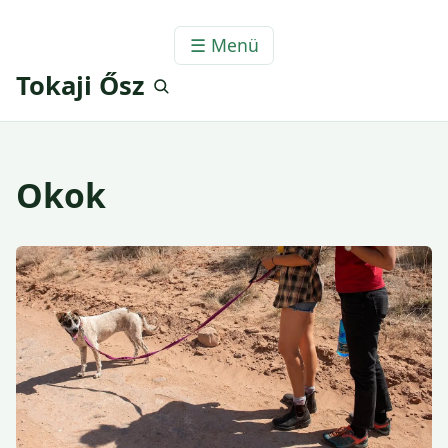
☰ Menü
Tokaji Ősz
Okok