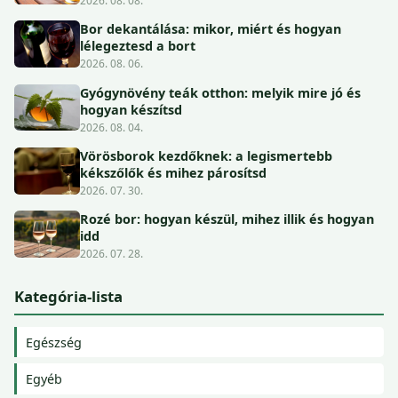
2026. 08. 08.
Bor dekantálása: mikor, miért és hogyan
lélegeztesd a bort
2026. 08. 06.
Gyógynövény teák otthon: melyik mire jó és
hogyan készítsd
2026. 08. 04.
Vörösborok kezdőknek: a legismertebb
kékszőlők és mihez párosítsd
2026. 07. 30.
Rozé bor: hogyan készül, mihez illik és hogyan
idd
2026. 07. 28.
Kategória-lista
Egészség
Egyéb