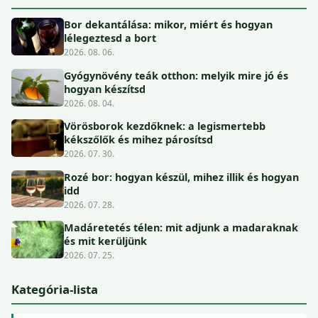
Bor dekantálása: mikor, miért és hogyan
lélegeztesd a bort
2026. 08. 06.
Gyógynövény teák otthon: melyik mire jó és
hogyan készítsd
2026. 08. 04.
Vörösborok kezdőknek: a legismertebb
kékszőlők és mihez párosítsd
2026. 07. 30.
Rozé bor: hogyan készül, mihez illik és hogyan
idd
2026. 07. 28.
Madáretetés télen: mit adjunk a madaraknak
és mit kerüljünk
2026. 07. 25.
Kategória-lista