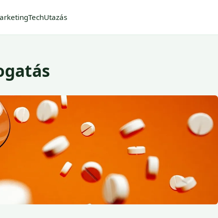
arketing
Tech
Utazás
ogatás