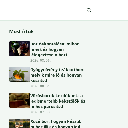
Most írtuk
Bor dekantálása: mikor,
miért és hogyan
lélegeztesd a bort
2026. 08. 06.
Gyógynövény teák otthon:
melyik mire jó és hogyan
készítsd
2026. 08. 04.
Vörösborok kezdőknek: a
legismertebb kékszőlők és
mihez párosítsd
2026. 07. 30.
Rozé bor: hogyan készül,
mihez illik és hogyan idd