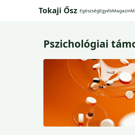
Tokaji Ősz
Egészség
Egyéb
Magazin
M
Pszichológiai tám