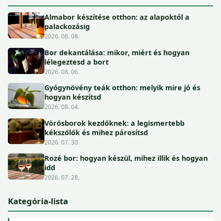
Almabor készítése otthon: az alapoktól a
palackozásig
2026. 08. 08.
Bor dekantálása: mikor, miért és hogyan
lélegeztesd a bort
2026. 08. 06.
Gyógynövény teák otthon: melyik mire jó és
hogyan készítsd
2026. 08. 04.
Vörösborok kezdőknek: a legismertebb
kékszőlők és mihez párosítsd
2026. 07. 30.
Rozé bor: hogyan készül, mihez illik és hogyan
idd
2026. 07. 28.
Kategória-lista