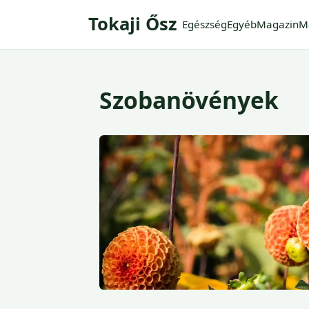
Tokaji Ősz
Egészség
Egyéb
Magazin
M
Szobanövények