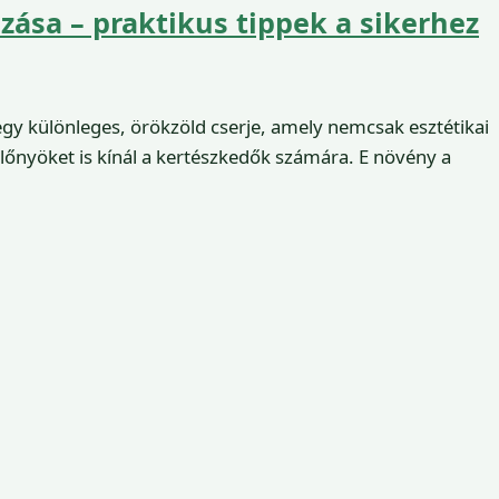
ása – praktikus tippek a sikerhez
egy különleges, örökzöld cserje, amely nemcsak esztétikai
őnyöket is kínál a kertészkedők számára. E növény a