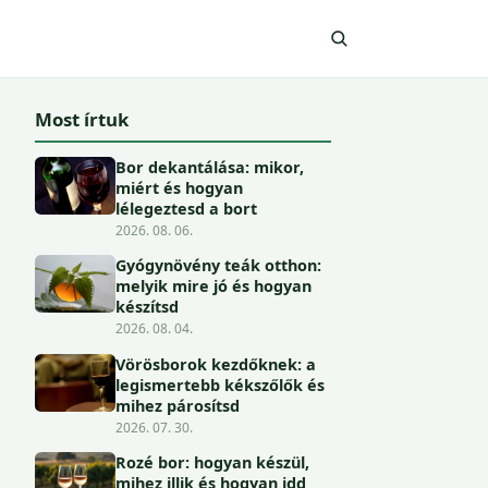
Most írtuk
Bor dekantálása: mikor,
miért és hogyan
lélegeztesd a bort
2026. 08. 06.
Gyógynövény teák otthon:
melyik mire jó és hogyan
készítsd
2026. 08. 04.
Vörösborok kezdőknek: a
legismertebb kékszőlők és
mihez párosítsd
2026. 07. 30.
Rozé bor: hogyan készül,
mihez illik és hogyan idd