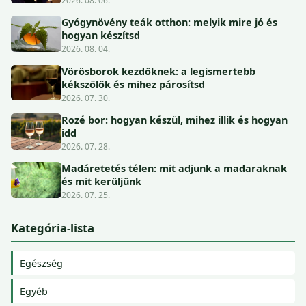
2026. 08. 06.
Gyógynövény teák otthon: melyik mire jó és
hogyan készítsd
2026. 08. 04.
Vörösborok kezdőknek: a legismertebb
kékszőlők és mihez párosítsd
2026. 07. 30.
Rozé bor: hogyan készül, mihez illik és hogyan
idd
2026. 07. 28.
Madáretetés télen: mit adjunk a madaraknak
és mit kerüljünk
2026. 07. 25.
Kategória-lista
Egészség
Egyéb