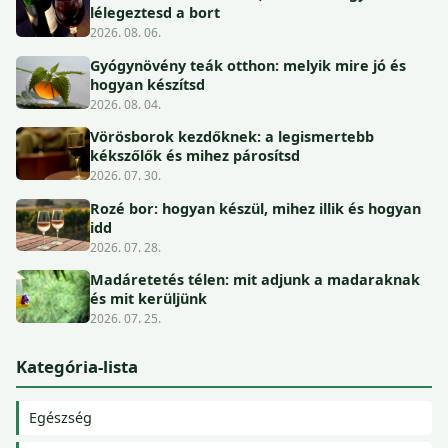
lélegeztesd a bort
2026. 08. 06.
Gyógynövény teák otthon: melyik mire jó és
hogyan készítsd
2026. 08. 04.
Vörösborok kezdőknek: a legismertebb
kékszőlők és mihez párosítsd
2026. 07. 30.
Rozé bor: hogyan készül, mihez illik és hogyan
idd
2026. 07. 28.
Madáretetés télen: mit adjunk a madaraknak
és mit kerüljünk
2026. 07. 25.
Kategória-lista
Egészség