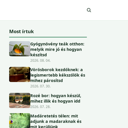
Most írtuk
Gyógynövény teák otthon:
melyik mire jó és hogyan
készítsd
2026. 08. 04.
Vörösborok kezdőknek: a
legismertebb kékszőlők és
mihez párosítsd
2026. 07. 30.
Rozé bor: hogyan készül,
mihez illik és hogyan idd
2026. 07. 28.
Madáretetés télen: mit
adjunk a madaraknak és
mit kerüljünk