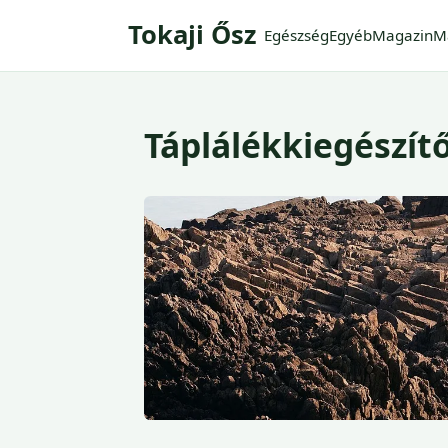
Tokaji Ősz
Egészség
Egyéb
Magazin
M
Táplálékkiegészít