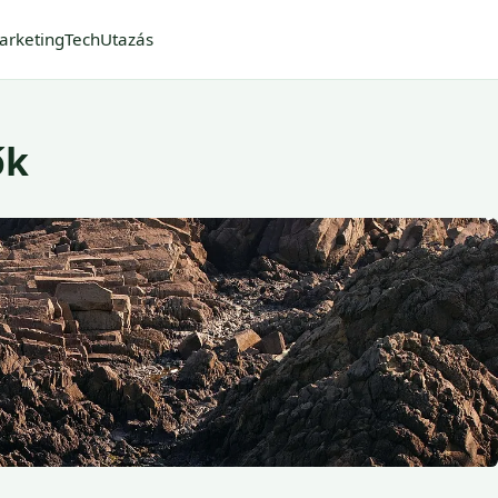
arketing
Tech
Utazás
ők