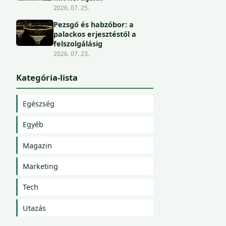
2026. 07. 25.
Pezsgő és habzóbor: a
palackos erjesztéstől a
felszolgálásig
2026. 07. 23.
Kategória-lista
Egészség
Egyéb
Magazin
Marketing
Tech
Utazás