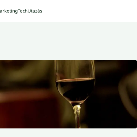
arketing
Tech
Utazás