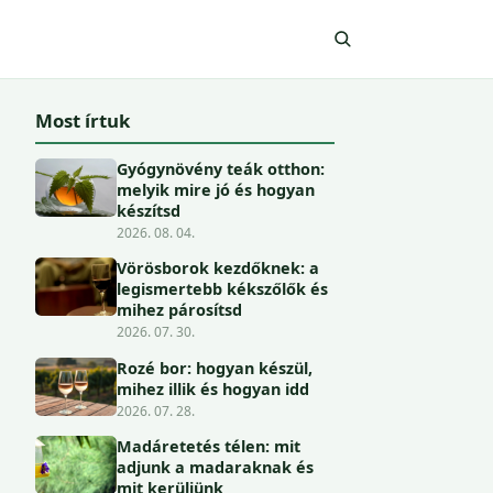
Most írtuk
Gyógynövény teák otthon:
melyik mire jó és hogyan
készítsd
2026. 08. 04.
Vörösborok kezdőknek: a
legismertebb kékszőlők és
mihez párosítsd
2026. 07. 30.
Rozé bor: hogyan készül,
mihez illik és hogyan idd
2026. 07. 28.
Madáretetés télen: mit
adjunk a madaraknak és
mit kerüljünk