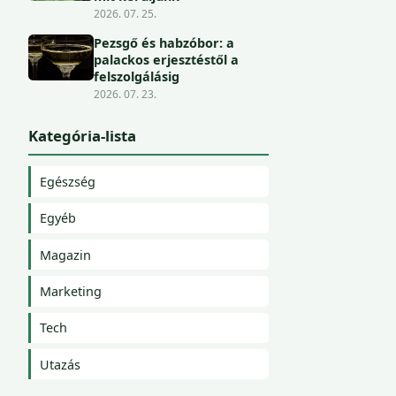
2026. 07. 25.
Pezsgő és habzóbor: a
palackos erjesztéstől a
felszolgálásig
2026. 07. 23.
Kategória-lista
Egészség
Egyéb
Magazin
Marketing
Tech
Utazás