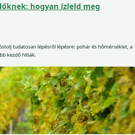
zdőknek: hogyan ízleld meg
óstolj tudatosan lépésről lépésre: pohár és hőmérséklet, a
ribb kezdő hibák.