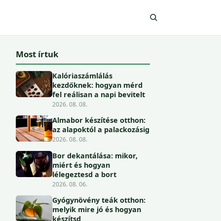
Most írtuk
Kalóriaszámlálás
kezdőknek: hogyan mérd
fel reálisan a napi bevitelt
2026. 08. 08.
Almabor készítése otthon:
az alapoktól a palackozásig
2026. 08. 08.
Bor dekantálása: mikor,
miért és hogyan
lélegeztesd a bort
2026. 08. 06.
Gyógynövény teák otthon:
melyik mire jó és hogyan
készítsd