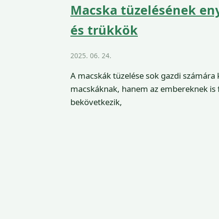
Macska tüzelésének enyh
és trükkök
2025. 06. 24.
A macskák tüzelése sok gazdi számára k
macskáknak, hanem az embereknek is fes
bekövetkezik,