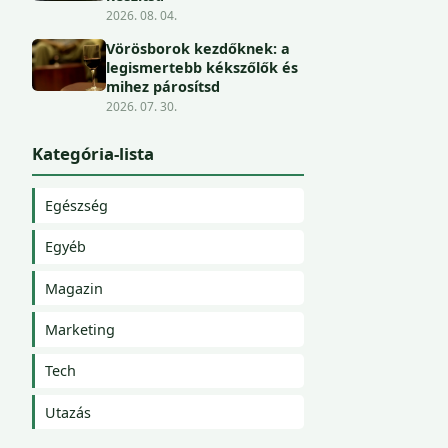
2026. 08. 04.
Vörösborok kezdőknek: a
legismertebb kékszőlők és
mihez párosítsd
2026. 07. 30.
Kategória-lista
Egészség
Egyéb
Magazin
Marketing
Tech
Utazás